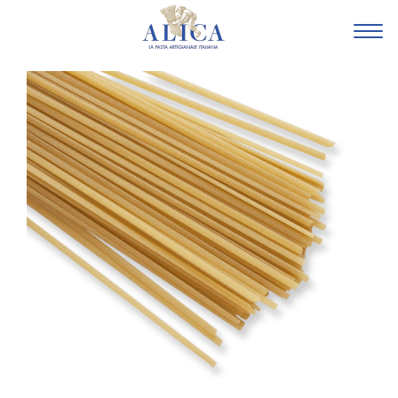
HOME
FAMIGLIA
GLI
AGRICOLTORI
SOSTENIBILITÀ
BASILICATA
LA
PASTA
LA
TRADIZIONALE
LE
SPECIALI
GLI
AMICI