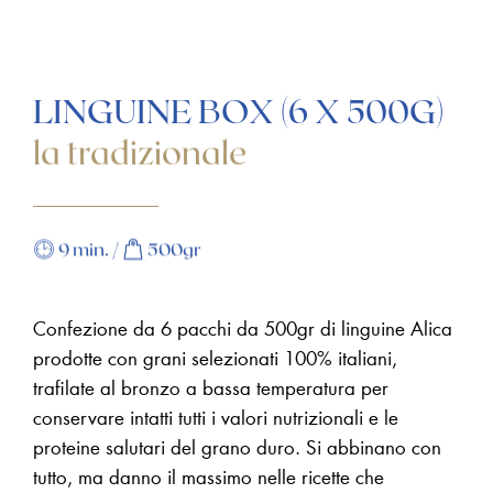
NEGOZIO
LA
TRADIZIONALE
LE
LINGUINE BOX (6 X 500G)
SPECIALI
la tradizionale
B2B
CONTATTI
ITA/ENG
ITALIANO
9 min. /
500gr
ENGLISH
Confezione da 6 pacchi da 500gr di linguine Alica
prodotte con grani selezionati 100% italiani,
trafilate al bronzo a bassa temperatura per
conservare intatti tutti i valori nutrizionali e le
proteine salutari del grano duro.
Si abbinano con
tutto, ma danno il massimo nelle ricette che