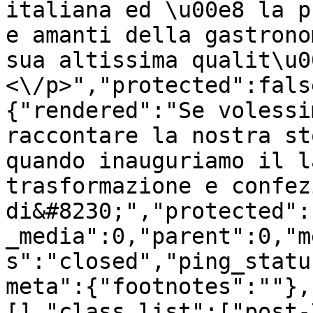
italiana ed \u00e8 la p
e amanti della gastrono
sua altissima qualit\u0
<\/p>","protected":fals
{"rendered":"Se volessi
raccontare la nostra st
quando inauguriamo il l
trasformazione e confez
di&#8230;","protected":
_media":0,"parent":0,"m
s":"closed","ping_statu
meta":{"footnotes":""},
[],"class_list":["post-