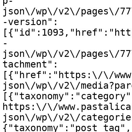
p-
json\/wp\/v2\/pages\/77
-version":
[{"id":1093,"href":"htt
-
json\/wp\/v2\/pages\/77
tachment":
[{"href":"https:\/\/www
json\/wp\/v2\/media?par
[{"taxonomy":"category"
https:\/\/www.pastalica
json\/wp\/v2\/categorie
{"taxonomy":"post_tag",