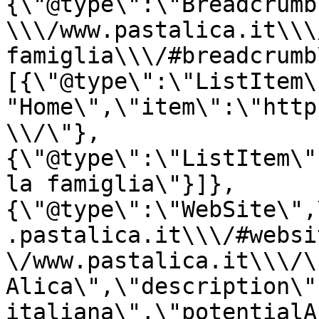
{\"@type\":\"Breadcrumb
\\\/www.pastalica.it\\\
famiglia\\\/#breadcrumb
[{\"@type\":\"ListItem\
"Home\",\"item\":\"http
\\/\"},
{\"@type\":\"ListItem\"
la famiglia\"}]},
{\"@type\":\"WebSite\",
.pastalica.it\\\/#websi
\/www.pastalica.it\\\/\
Alica\",\"description\"
italiana\",\"potentialA