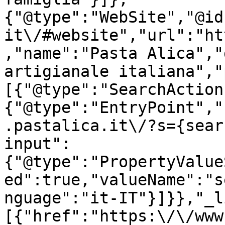
{"@type":"WebSite","@id
it\/#website","url":"ht
,"name":"Pasta Alica","
artigianale italiana","
[{"@type":"SearchAction
{"@type":"EntryPoint","
.pastalica.it\/?s={sear
input":
{"@type":"PropertyValue
ed":true,"valueName":"s
nguage":"it-IT"}]}},"_l
[{"href":"https:\/\/www