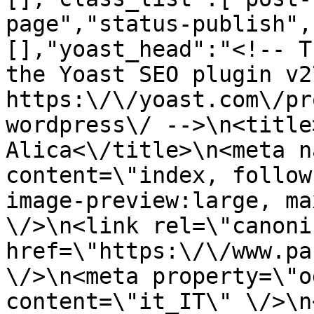
page","status-publish",
[],"yoast_head":"<!-- T
the Yoast SEO plugin v2
https:\/\/yoast.com\/pr
wordpress\/ -->\n<title
Alica<\/title>\n<meta n
content=\"index, follow
image-preview:large, ma
\/>\n<link rel=\"canoni
href=\"https:\/\/www.pa
\/>\n<meta property=\"o
content=\"it_IT\" \/>\n