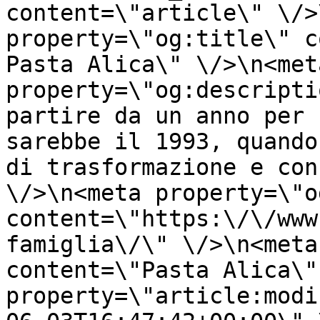
content=\"article\" \/>
property=\"og:title\" c
Pasta Alica\" \/>\n<meta
property=\"og:descripti
partire da un anno per 
sarebbe il 1993, quando
di trasformazione e con
\/>\n<meta property=\"o
content=\"https:\/\/www
famiglia\/\" \/>\n<meta
content=\"Pasta Alica\"
property=\"article:modi