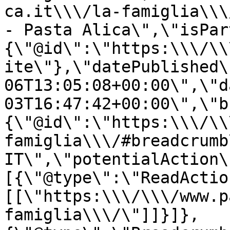
ca.it\\\/la-famiglia\\\
- Pasta Alica\",\"isPar
{\"@id\":\"https:\\\/\\
ite\"},\"datePublished\
06T13:05:08+00:00\",\"d
03T16:47:42+00:00\",\"b
{\"@id\":\"https:\\\/\\
famiglia\\\/#breadcrumb
IT\",\"potentialAction\
[{\"@type\":\"ReadActio
[[\"https:\\\/\\\/www.p
famiglia\\\/\"]]}]},