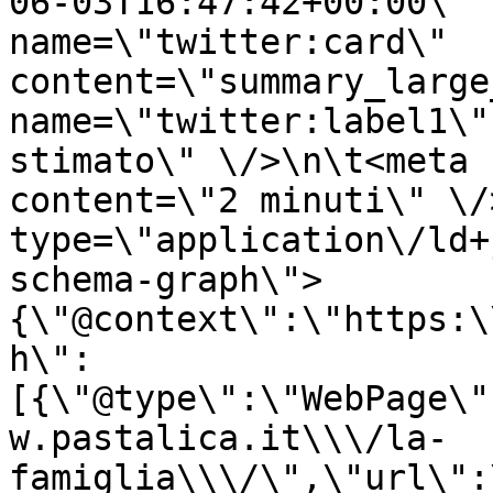
06-03T16:47:42+00:00\" 
name=\"twitter:card\" 
content=\"summary_large
name=\"twitter:label1\"
stimato\" \/>\n\t<meta 
content=\"2 minuti\" \/
type=\"application\/ld+
schema-graph\">
{\"@context\":\"https:\
h\":
[{\"@type\":\"WebPage\"
w.pastalica.it\\\/la-
famiglia\\\/\",\"url\":