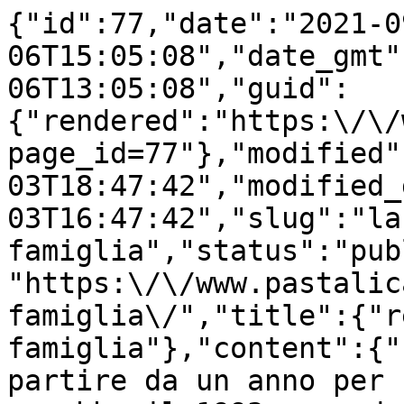
{"id":77,"date":"2021-0
06T15:05:08","date_gmt"
06T13:05:08","guid":
{"rendered":"https:\/\/
page_id=77"},"modified"
03T18:47:42","modified_
03T16:47:42","slug":"la
famiglia","status":"pub
"https:\/\/www.pastalic
famiglia\/","title":{"r
famiglia"},"content":{"
partire da un anno per 