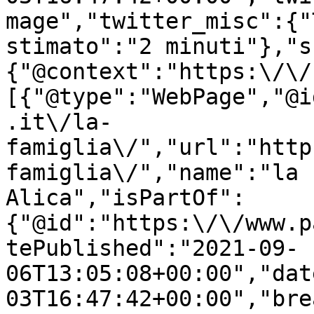
mage","twitter_misc":{"
stimato":"2 minuti"},"s
{"@context":"https:\/\/
[{"@type":"WebPage","@i
.it\/la-
famiglia\/","url":"http
famiglia\/","name":"la 
Alica","isPartOf":
{"@id":"https:\/\/www.p
tePublished":"2021-09-
06T13:05:08+00:00","dat
03T16:47:42+00:00","bre