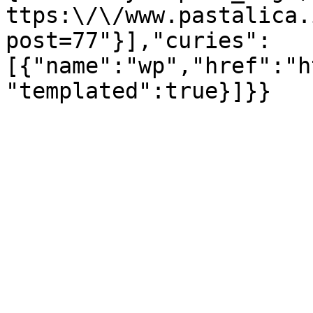
ttps:\/\/www.pastalica.
post=77"}],"curies":
[{"name":"wp","href":"h
"templated":true}]}}