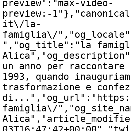
preview":"max-video-
preview:-1"},"canonical
it\/la-
famiglia\/","og_locale"
","og_title":"la famigl
Alica","og_description"
un anno per raccontare 
1993, quando inauguriam
trasformazione e confez
di...","og_url":"https:
famiglia\/","og_site_na
Alica","article_modifie
03T16:47:42+00:00","twi