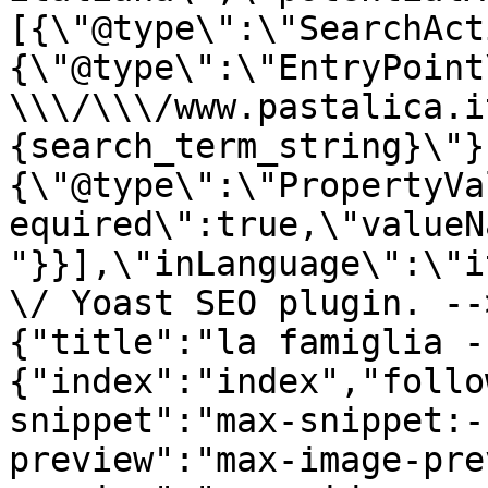
[{\"@type\":\"SearchAct
{\"@type\":\"EntryPoint
\\\/\\\/www.pastalica.i
{search_term_string}\"}
{\"@type\":\"PropertyVa
equired\":true,\"valueN
"}}],\"inLanguage\":\"i
\/ Yoast SEO plugin. --
{"title":"la famiglia -
{"index":"index","follo
snippet":"max-snippet:-
preview":"max-image-pre