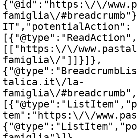
{"@id":"https:\/\/www.p
famiglia\/#breadcrumb"}
IT","potentialAction":
[{"@type":"ReadAction",
[["https:\/\/www.pastal
famiglia\/"]]}]},
{"@type":"BreadcrumbLis
talica.it\/la-
famiglia\/#breadcrumb",
[{"@type":"ListItem","p
tem":"https:\/\/www.pas
{"@type":"ListItem","po
famiglia"}]},